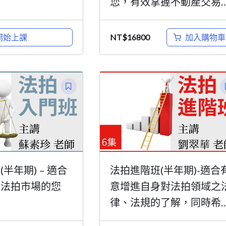
您，有效掌握不動產交易
場情勢
開始上課
加入購物車
NT$
16800
半年期) – 適合
法拍進階班(半年期)-適合
及法拍市場的您
意增進自身對法拍領域之
律、法規的了解，同時希
能活用於實務的您