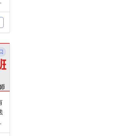
市
有
法
望