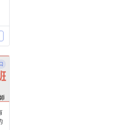
】
有
的