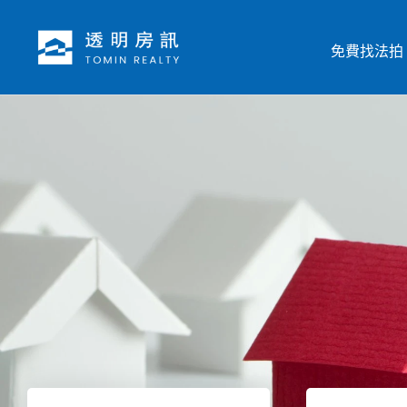
跳
至
免費找法拍
主
要
內
容