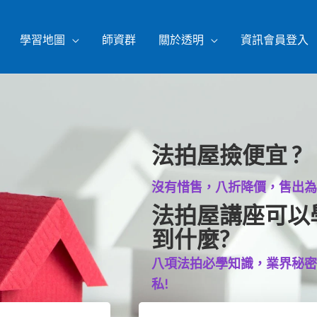
報名法拍講座
學習地圖
師資群
關於透明
資訊會員登入
法拍屋撿便宜 ?
沒有惜售，八折降價，售出
法拍屋講座可以
到什麼?
八項法拍必學知識，業界秘
私!