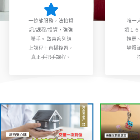
一條龍服務，法拍資
唯一
訊/課程/投資，強強
過１６
聯手。 致富系列線
推薦
上課程＋直播複習，
場爆
真正手把手課程。