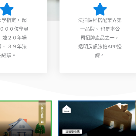
大學指定， 超
法拍課程搭配業界第
０００位學員
一品牌、 也是本公
、 連２０年場
司招牌產品之一，
滿、 ３９年法
透明房訊法拍APP授
拍經驗。
課。