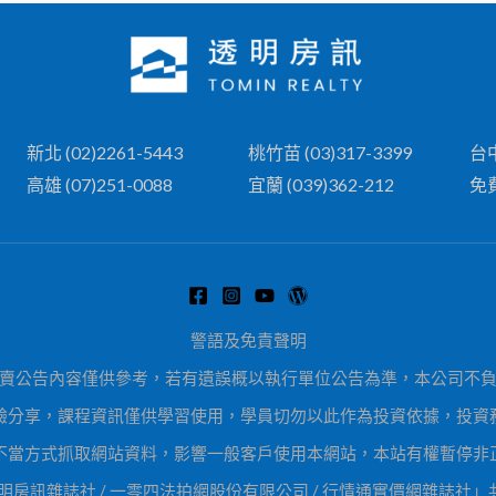
新北 (02)2261-5443
桃竹苗 (03)317-3399
台中
高雄 (07)251-0088
宜蘭 (039)362-212
免費
警語及免責聲明
賣公告內容僅供參考，若有遺誤概以執行單位公告為準，本公司不
驗分享，課程資訊僅供學習使用，學員切勿以此作為投資依據，投資
不當方式抓取網站資料，影響一般客戶使用本網站，本站有權暫停非
4 「透明房訊雜誌社 / 一零四法拍網股份有限公司 / 行情通實價網雜誌社