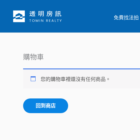
跳
至
免費找法拍
主
要
內
容
購物車
您的購物車裡還沒有任何商品。
回到商店