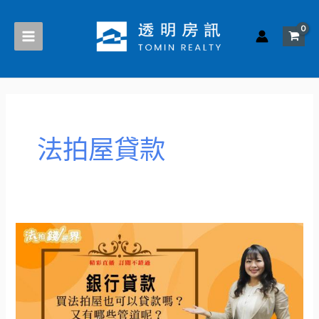
跳
至
主
要
內
容
法拍屋貸款
如
何
在
7
天