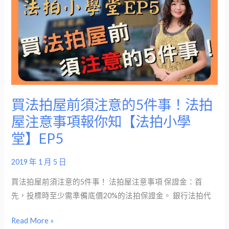
拍
屋
前
須
注
意
的
買法拍屋前須注意的5件事！法拍
5
屋注意事項報你知【法拍小學
件
堂】EP5
事！
法
2019 年 1 月 5 日
拍
屋
買法拍屋前須注意的5件事！ 法拍屋注意事項 保證金：首
注
先，投標時至少需準備底價20%的法拍保證金。 銀行法拍代
意
事
Read More »