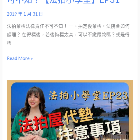
麼
簡
2019 年 1 月 31 日
單
法拍棄標法律責任不可不知！ 一、拍定後棄標，法院會如何
而
處理？ 在得標後，若後悔標太高，可以不繳尾款嗎？或是得
已
標
嗎？
棄
Read More »
標
法
律
法
責
拍
任
代
不
墊
可
注
不
意
知！
事
【法