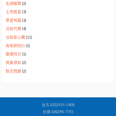
名詞解釋
(2)
土地致富
(3)
學習地圖
(3)
法拍代標
(4)
法拍安心購
(11)
與老師同行
(5)
變價持分
(1)
買屋須知
(2)
點交問題
(2)
台北 (02)2555-5400
台南 (06)298-7755