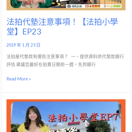
項！
拍
【法
小
拍
法拍代墊注意事項！【法拍小學
學
小
堂】
堂】EP23
學
EP31
堂】
2019 年 1 月 23 日
EP23
法拍屋代墊款有哪些注意事項？ 一、提供資料供代墊款銀行
評估 建議您最好在拍賣日期前一週，先到銀行
Read More »
法
拍
屋
得