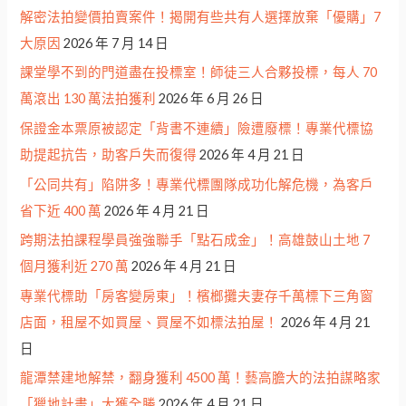
解密法拍變價拍賣案件！揭開有些共有人選擇放棄「優購」7
大原因
2026 年 7 月 14 日
課堂學不到的門道盡在投標室！師徒三人合夥投標，每人 70
萬滾出 130 萬法拍獲利
2026 年 6 月 26 日
保證金本票原被認定「背書不連續」險遭廢標！專業代標協
助提起抗告，助客戶失而復得
2026 年 4 月 21 日
「公同共有」陷阱多！專業代標團隊成功化解危機，為客戶
省下近 400 萬
2026 年 4 月 21 日
跨期法拍課程學員強強聯手「點石成金」！高雄鼓山土地 7
個月獲利近 270 萬
2026 年 4 月 21 日
專業代標助「房客變房東」！檳榔攤夫妻存千萬標下三角窗
店面，租屋不如買屋、買屋不如標法拍屋！
2026 年 4 月 21
日
龍潭禁建地解禁，翻身獲利 4500 萬！藝高膽大的法拍謀略家
「獵地計畫」大獲全勝
2026 年 4 月 21 日