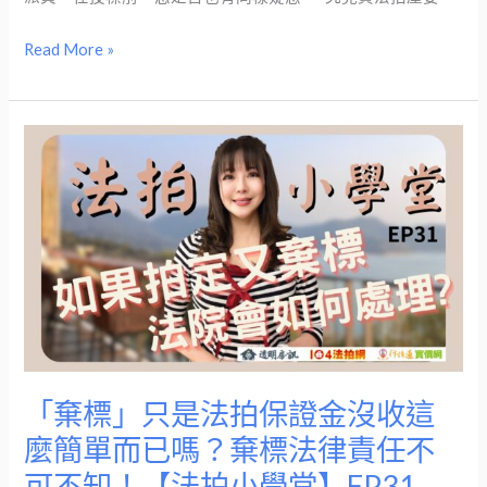
Read More »
「棄
標」
只
是
法
拍
保
證
金
沒
「棄標」只是法拍保證金沒收這
收
麼簡單而已嗎？棄標法律責任不
這
可不知！【法拍小學堂】EP31