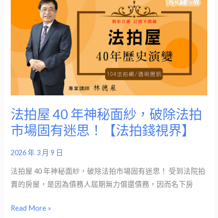
錢
拍
視
屋
界】
40
年
神
秘
面
紗，
法拍屋 40 年神秘面紗，破除法拍
破
市場固有迷思！【法拍錢視界】
除
法
2026 年 3 月 9 日
拍
市
法拍屋 40 年神秘面紗，破除法拍市場固有迷思！ 受到法院拍
場
賣的房屋，是因為債務人屆期無力償還債務，因而名下房
固
Read More »
有