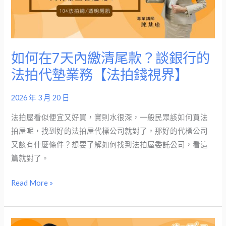
內
繳
清
尾
如何在7天內繳清尾款？談銀行的
款？
法拍代墊業務【法拍錢視界】
談
銀
2026 年 3 月 20 日
行
的
法拍屋看似便宜又好買，實則水很深，一般民眾該如何買法
法
拍屋呢，找到好的法拍屋代標公司就對了，那好的代標公司
拍
又該有什麼條件？想要了解如何找到法拍屋委託公司，看這
代
篇就對了。
墊
Read More »
業
務
【法
拍
法