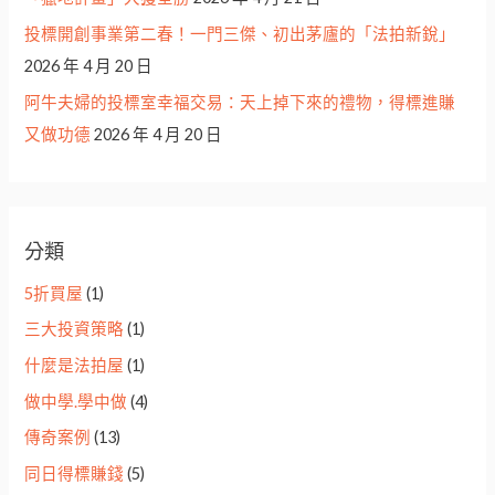
投標開創事業第二春！一門三傑、初出茅廬的「法拍新銳」
2026 年 4 月 20 日
阿牛夫婦的投標室幸福交易：天上掉下來的禮物，得標進賺
又做功德
2026 年 4 月 20 日
分類
5折買屋
(1)
三大投資策略
(1)
什麼是法拍屋
(1)
做中學.學中做
(4)
傳奇案例
(13)
同日得標賺錢
(5)