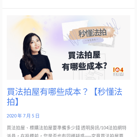
迷
思！
【法
買
拍
法
錢
拍
視
屋
界】
有
哪
些
成
本？
買法拍屋有哪些成本？【秒懂法
【秒
拍】
懂
法
2020 年 7 月 5 日
拍】
買法拍屋、標購法拍屋要準備多少錢 透明房訊/104法拍網特
派員，在投標前，您是否也有同樣疑惑──究竟買法拍屋要