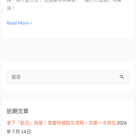
決！
Read More »
搜
尋
關
鍵
近期文章
字
:
拿下「點交」房屋！掌握快速點交流程，交屋一次到位
2026
年 7 月 14 日