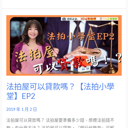
項
報
你
法
知
拍
【法
屋
拍
可
小
以
學
貸
堂】
款
EP5
嗎？
【法
法拍屋可以貸款嗎？【法拍小學
拍
堂】EP2
小
學
2019 年 1 月 2 日
堂】
EP2
法拍屋可以貸款嗎？ 法拍屋要準備多少錢、想標法拍錢不
夠，有什麼方法？ 法拍屋可以貸款，『銀行代墊款』可解