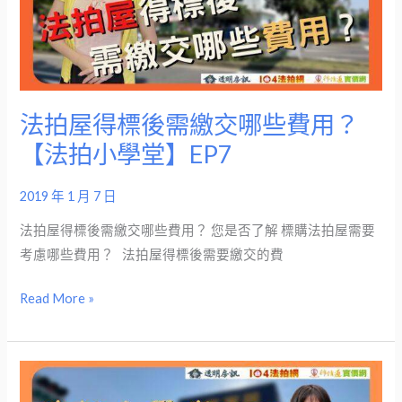
標
後
需
繳
交
法拍屋得標後需繳交哪些費用？
哪
【法拍小學堂】EP7
些
費
2019 年 1 月 7 日
用？
【法
法拍屋得標後需繳交哪些費用？ 您是否了解 標購法拍屋需要
拍
考慮哪些費用？ 法拍屋得標後需要繳交的費
小
Read More »
學
堂】
EP7
買
法