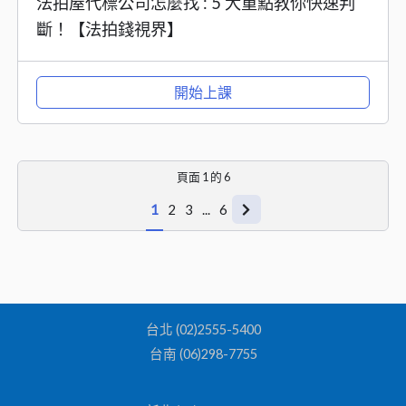
法拍屋代標公司怎麼找 : 5 大重點教你快速判
斷！【法拍錢視界】
開始上課
頁面
1
的
6
1
2
3
...
6
台北 (02)2555-5400
台南 (06)298-7755