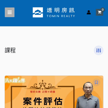
跳
至
主
要
內
容
課程