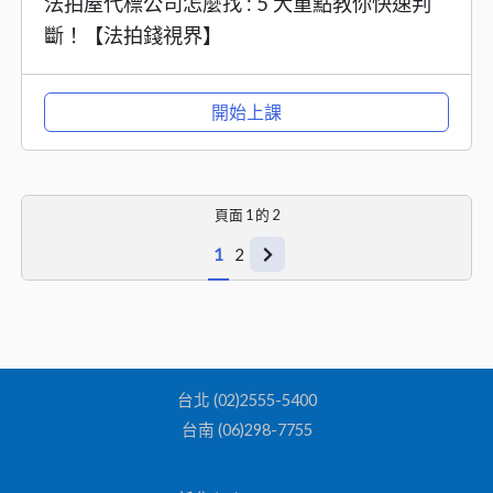
法拍屋代標公司怎麼找 : 5 大重點教你快速判
斷！【法拍錢視界】
開始上課
頁面
1
的
2
1
2
台北 (02)2555-5400
台南 (06)298-7755