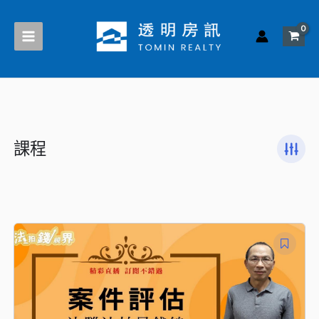
跳
至
主
要
內
容
課程