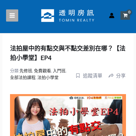
跳
至
主
要
內
容
法拍屋中的有點交與不點交差別在哪？【法
拍小學堂】EP4
分類
先修班
,
免費觀看
,
入門班
,
追蹤清單
分享
全部法拍課程
,
法拍小學堂