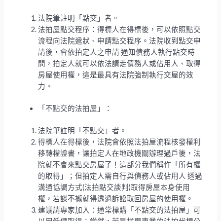
法院筆註明「點交」者。
法拍屋點交程序：得標人在得標後，可以依照點交
流程向法院遞狀、申請點交程序。法院收到點交申
請後，會依拍定人之申請 通知債務人執行點交時
間，拍定人就可以依法請走債務人或佔用人、取得
房屋使用權，這是最具有法院強制執行交屋的效
力。
「不點交的法拍屋」：
法院筆註明「不點交」者。
得標人在得標後，法院會依照法拍屋流程核發權利
移轉權證書，讓拍定人在地政機關辦理過戶後，法
院就不會來點交房屋了！這部分我們稱作「所有權
的取得」；但拍定人需自行與債務人或佔用人 透過
溝通協調方式(法拍點交談判)取得房屋本身使用
權，若談不攏就得透過訴訟取回房屋的使用權。
建議請專家加入：通常標購「不點交的法拍屋」可