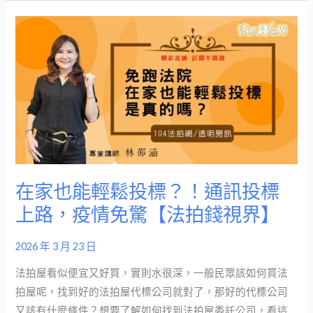
物
在
件
家
該
也
如
能
何
輕
做
鬆
好
投
評
標？！
估，
通
在家也能輕鬆投標？！通訊投標
又
訊
要
上路，疫情免驚【法拍錢視界】
投
留
標
意
2026 年 3 月 23 日
上
哪
路，
法拍屋看似便宜又好買，實則水很深，一般民眾該如何買法
些
疫
拍屋呢，找到好的法拍屋代標公司就對了，那好的代標公司
事
情
又該有什麼條件？想要了解如何找到法拍屋委託公司，看這