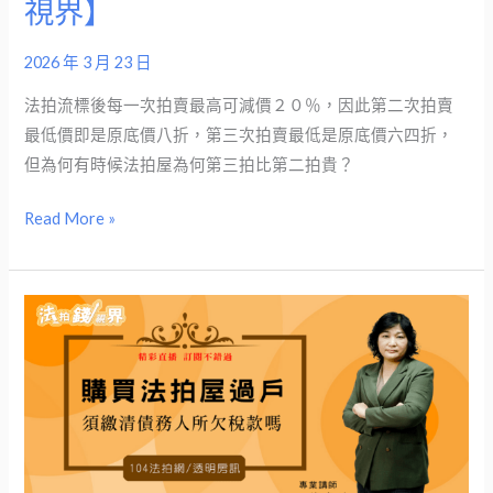
視界】
拍
貴
2026 年 3 月 23 日
?
5
法拍流標後每一次拍賣最高可減價２０％，因此第二次拍賣
個
最低價即是原底價八折，第三次拍賣最低是原底價六四折，
原
但為何有時候法拍屋為何第三拍比第二拍貴？
因
一
Read More »
次
搞
懂
法
衝
拍
上
屋
標
過
【法
戶，
拍
拍
錢
定