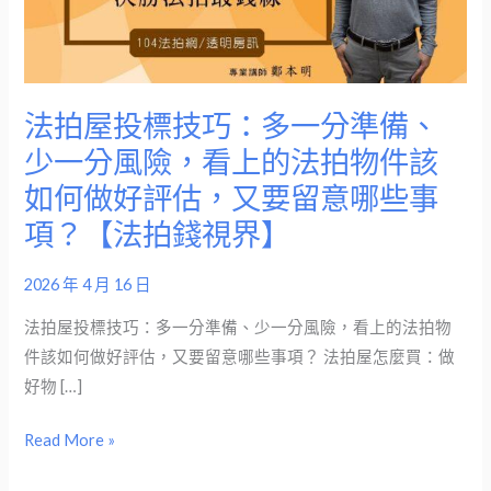
技
巧：
多
一
法拍屋投標技巧：多一分準備、
分
少一分風險，看上的法拍物件該
準
如何做好評估，又要留意哪些事
備、
少
項？【法拍錢視界】
一
分
2026 年 4 月 16 日
風
法拍屋投標技巧：多一分準備、少一分風險，看上的法拍物
險，
件該如何做好評估，又要留意哪些事項？ 法拍屋怎麼買：做
看
好物 […]
上
的
Read More »
法
拍