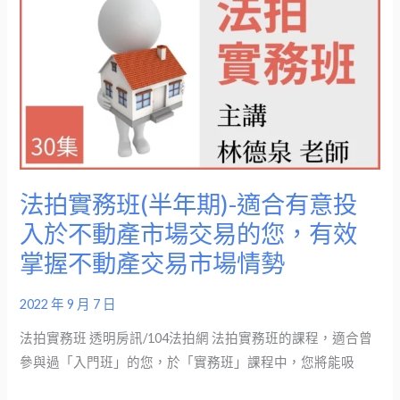
拍
拍
錢
實
視
務
界】
班
(半
年
期)-
適
法拍實務班(半年期)-適合有意投
合
入於不動產市場交易的您，有效
有
掌握不動產交易市場情勢
意
投
2022 年 9 月 7 日
入
於
法拍實務班 透明房訊/104法拍網 法拍實務班的課程，適合曾
不
參與過「入門班」的您，於「實務班」課程中，您將能吸
動