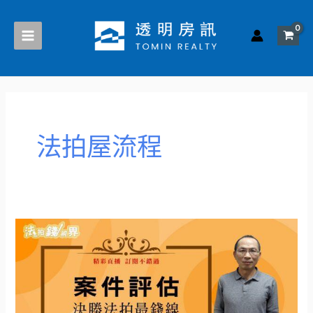
跳
至
主
要
內
容
法拍屋流程
法
拍
屋
投
標