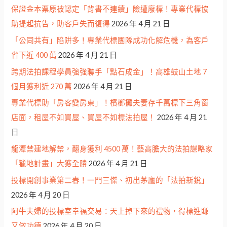
保證金本票原被認定「背書不連續」險遭廢標！專業代標協
助提起抗告，助客戶失而復得
2026 年 4 月 21 日
「公同共有」陷阱多！專業代標團隊成功化解危機，為客戶
省下近 400 萬
2026 年 4 月 21 日
跨期法拍課程學員強強聯手「點石成金」！高雄鼓山土地 7
個月獲利近 270 萬
2026 年 4 月 21 日
專業代標助「房客變房東」！檳榔攤夫妻存千萬標下三角窗
店面，租屋不如買屋、買屋不如標法拍屋！
2026 年 4 月 21
日
龍潭禁建地解禁，翻身獲利 4500 萬！藝高膽大的法拍謀略家
「獵地計畫」大獲全勝
2026 年 4 月 21 日
投標開創事業第二春！一門三傑、初出茅廬的「法拍新銳」
2026 年 4 月 20 日
阿牛夫婦的投標室幸福交易：天上掉下來的禮物，得標進賺
又做功德
2026 年 4 月 20 日