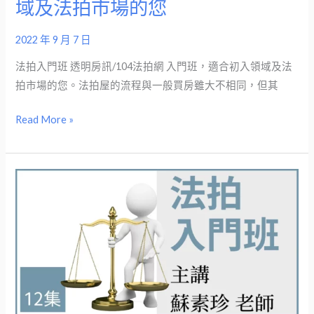
域及法拍市場的您
敏
合
銳
初
2022 年 9 月 7 日
度
入
的
領
法拍入門班 透明房訊/104法拍網 入門班，適合初入領域及法
您
域
拍市場的您。法拍屋的流程與一般買房雖大不相同，但其
及
Read More »
法
拍
市
場
法
的
拍
您
入
門
班
(無
期
限)