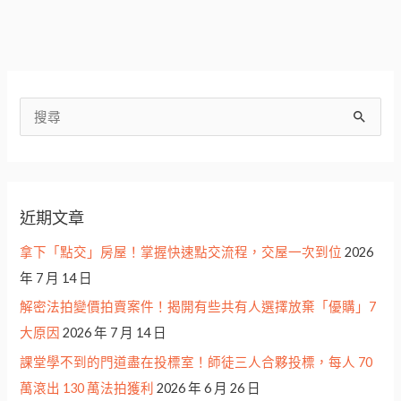
具
一
定
程
度
搜
熟
尋
悉
關
及
鍵
敏
近期文章
字
銳
:
拿下「點交」房屋！掌握快速點交流程，交屋一次到位
2026
度
年 7 月 14 日
的
您
解密法拍變價拍賣案件！揭開有些共有人選擇放棄「優購」7
大原因
2026 年 7 月 14 日
課堂學不到的門道盡在投標室！師徒三人合夥投標，每人 70
萬滾出 130 萬法拍獲利
2026 年 6 月 26 日