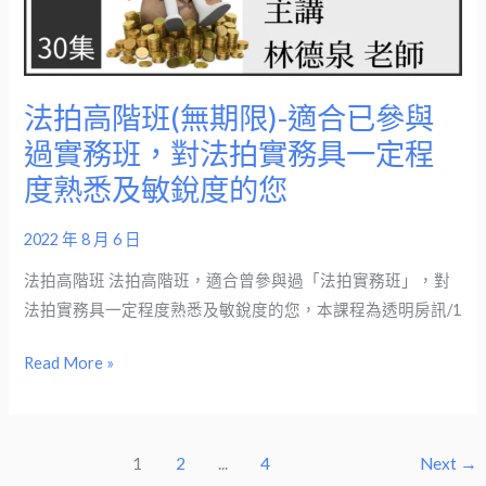
(無
期
限)-
適
法拍高階班(無期限)-適合已參與
合
過實務班，對法拍實務具一定程
已
度熟悉及敏銳度的您
參
與
2022 年 8 月 6 日
過
實
法拍高階班 法拍高階班，適合曾參與過「法拍實務班」，對
務
法拍實務具一定程度熟悉及敏銳度的您，本課程為透明房訊/1
班，
對
Read More »
法
拍
實
1
2
...
4
Next
→
務