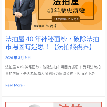
界】
40
年
神
秘
面
紗，
法拍屋 40 年神秘面紗，破除法拍
破
市場固有迷思！【法拍錢視界】
除
法
2026 年 3 月 9 日
拍
市
法拍屋 40 年神秘面紗，破除法拍市場固有迷思！ 受到法院拍
場
賣的房屋，是因為債務人屆期無力償還債務，因而名下房
固
Read More »
有
迷
思！
【法
法