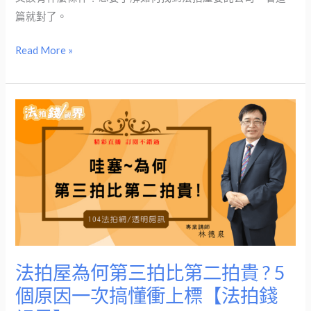
項？
免
篇就對了。
【法
驚
拍
Read More »
【法
錢
拍
視
錢
界】
視
法
界】
拍
屋
為
何
第
三
拍
比
法拍屋為何第三拍比第二拍貴 ? 5
第
個原因一次搞懂衝上標【法拍錢
二