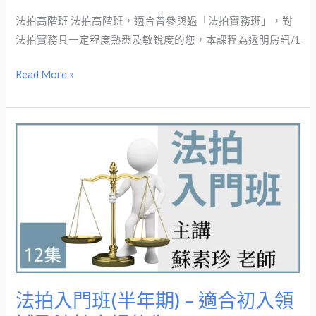
場
實
法拍高階班 法拍高階班，適合曾參與過「法拍實務班」，對
情
務
法拍實務具一定程度熟悉及敏銳度的您，本課程為透明房訊/1
勢
班，
對
Read More »
法
拍
實
法
務
拍
具
入
一
門
定
班
程
(半
度
年
熟
期)
悉
–
法拍入門班(半年期) – 適合初入領
及
適