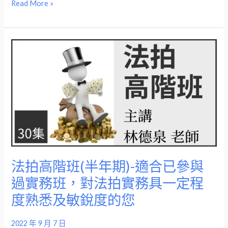
產
Read More »
市
場
交
法
易
拍
的
高
您，
階
有
班
效
(半
掌
年
握
期)-
不
適
法拍高階班(半年期)-適合已參與
動
合
過實務班，對法拍實務具一定程
產
已
交
度熟悉及敏銳度的您
參
易
與
市
2022 年 9 月 7 日
過