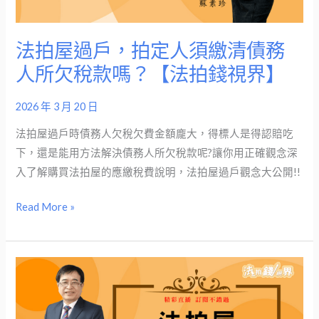
視
人
界】
須
法拍屋過戶，拍定人須繳清債務
繳
人所欠稅款嗎？【法拍錢視界】
清
債
2026 年 3 月 20 日
務
人
法拍屋過戶時債務人欠稅欠費金額龐大，得標人是得認賠吃
所
下，還是能用方法解決債務人所欠稅款呢?讓你用正確觀念深
欠
入了解購買法拍屋的應繳稅費說明，法拍屋過戶觀念大公開!!
稅
Read More »
款
嗎？
【法
拍
法
錢
拍
視
屋