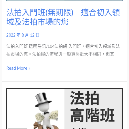
–
法拍入門班(無期限) – 適合初入領
適
域及法拍市場的您
合
初
2022 年 8 月 12 日
入
領
法拍入門班 透明房訊/104法拍網 入門班，適合初入領域及法
域
拍市場的您。法拍屋的流程與一般買房雖大不相同，但其
及
Read More »
法
拍
市
場
法
的
拍
您
高
階
班