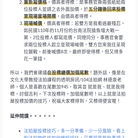
重新寫價格
，價高者得標：是事務官撕兩張紙給兩
位投標人並請之去外面加價，於
五分鐘後回來投標
室現場當場開標
，由價高者得標。
現場喊價
，價高者得標：若雙方是我看過最殘忍，
如民國110年的11月份的台南法院搶魚塭大戰一
案，2位投標人都寫底價，同燈同分，事務官會要
求兩位投標人起立並現場喊價，雙方您來我往呈現
拉鋸戰，前後喊價8次，最終即使得標，但又得多
花一筆錢。
所以，我們會建議
在投標總價加個尾數
！題外話，像是在
文化大學教授法拍課程的透明房訊/104法拍網 林德泉老
師，個人是喜歡在尾數加945，取其音 就是我、就是我得
標，討個吉利。下次投標時，加個尾數吧！以上就是法拍
屋投標加價的技巧，祝福大家標得到，又標得便宜喔！
延伸閱讀。。。。。。
法拍屋投標技巧，多一分準備、少一分風險，看上
的法拍物件該如何做好評估，又要留意那些事項？