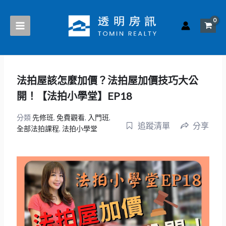
跳
至
主
要
內
容
法拍屋該怎麼加價？法拍屋加價技巧大公
開！【法拍小學堂】EP18
分類
先修班
,
免費觀看
,
入門班
,
追蹤清單
分享
全部法拍課程
,
法拍小學堂