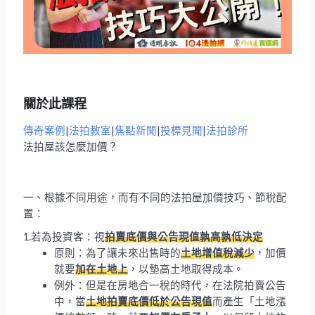
關於此課程
傳奇案例
|
法拍教室
|
焦點新聞
|
投標見聞
|
法拍診所
法拍屋該怎麼加價？
一、根據不同用途，而有不同的法拍屋加價技巧、節稅配
置：
1.若為投資客：視
拍賣底價與公告現值孰高孰低決定
原則：為了讓未來出售時的
土地增值稅減少
，加價
就要
加在土地上
，以墊高土地取得成本。
例外：但是在房地合一稅的時代，在法院拍賣公告
中，當
土地拍賣底價低於公告現值
而產生「土地漲