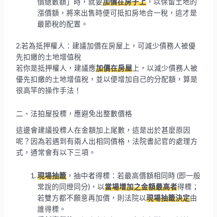
價總數額」時，就要
加價在房子上
，以保留土地的
漲價額，將來出售時便可抵扣房地合一稅，這才是
最節稅的配置。
2.若為抵押權人：建議加價在房屋上，可減少債務人被優
先扣繳的土地增值稅
若你是抵押權人，建議應
加價在房屋
上，以減少債務人被
優先扣繳的土地增值稅，並以便增加自己的分配額，算是
很高竿的操作手法！
二、法拍屋投標，應避免出整數價格
這邊會建議投標人在金額加上尾數，這是出於甚麼原因
呢？因為若遇到有兩人出相同價格，法院書記官的處理方
式，通常會有以下三項。
現場抽籤
，抽中者得標：若最高價額相同時 (即一般
常說的同燈同分)，以
當場增加之金額最高者
得標；
若雙方都不願意再加價，則法院以
現場抽籤決定
由
誰得標。